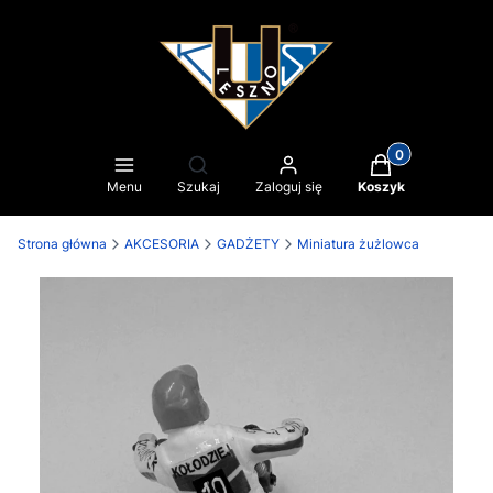
Produkty w kosz
Otwórz wyszukiwarkę
Menu
Szukaj
Zaloguj się
Koszyk
Strona główna
AKCESORIA
GADŻETY
Miniatura żużlowca