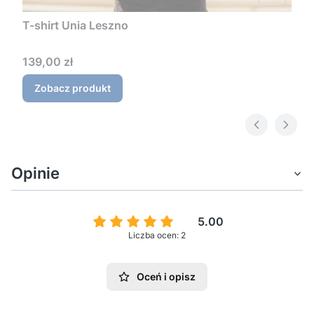
T-shirt Unia Leszno
Cena
139,00 zł
Zobacz produkt
Opinie
5.00
Liczba ocen: 2
Oceń i opisz