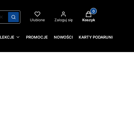
Produkty w koszyku: 0
Wyczyść
Szukaj
Ulubione
Zaloguj się
Koszyk
LEKCJE
PROMOCJE
NOWOŚCI
KARTY PODARUNKOWE