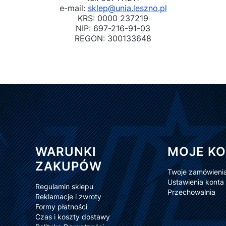
e-mail:
sklep@unia.leszno.pl
KRS: 0000 237219
NIP: 697-216-91-03
REGON: 300133648
Linki w stopce
WARUNKI
MOJE K
ZAKUPÓW
Twoje zamówieni
Ustawienia konta
Regulamin sklepu
Przechowalnia
Reklamacje i zwroty
Formy płatności
Czas i koszty dostawy