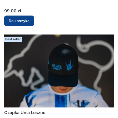
Cena
99,00 zł
Do koszyka
Bestseller
Czapka Unia Leszno