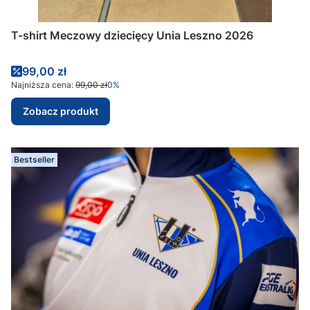
T-shirt Meczowy dziecięcy Unia Leszno 2026
Cena promocyjna
99,00 zł
Najniższa cena:
99,00 zł
0%
Zobacz produkt
Bestseller