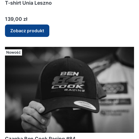
T-shirt Unia Leszno
Cena
139,00 zł
Zobacz produkt
Nowość
Czapka Ben Cook Racing #84