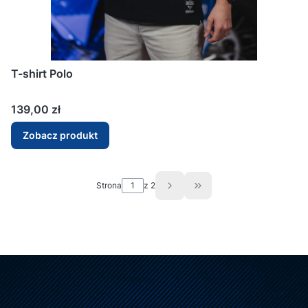
T-shirt Polo
Cena
139,00 zł
Zobacz produkt
Strona
z 2
Przejdź do ostatniej st