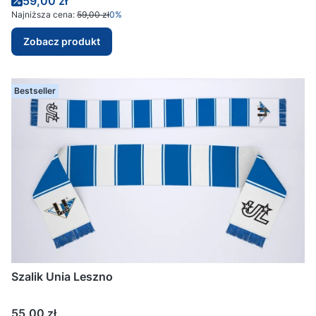
Cena promocyjna
59,00 zł
Najniższa cena:
59,00 zł
0%
Zobacz produkt
Bestseller
Szalik Unia Leszno
Cena
55,00 zł