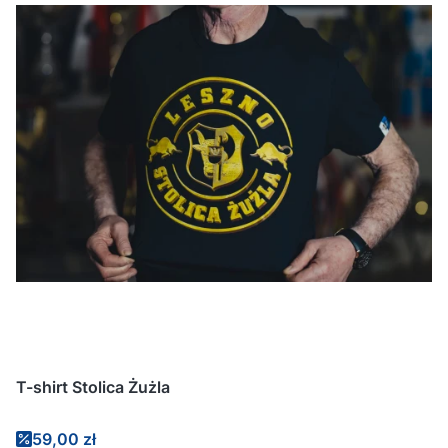
T-shirt Stolica Żużla
Cena promocyjna
59,00 zł