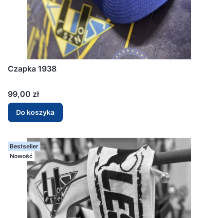
Czapka 1938
Cena
99,00 zł
Do koszyka
Bestseller
Nowość