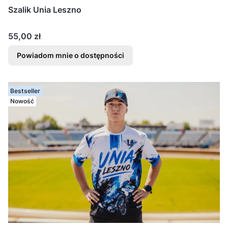
Szalik Unia Leszno
Cena
55,00 zł
Powiadom mnie o dostępności
Bestseller
Nowość