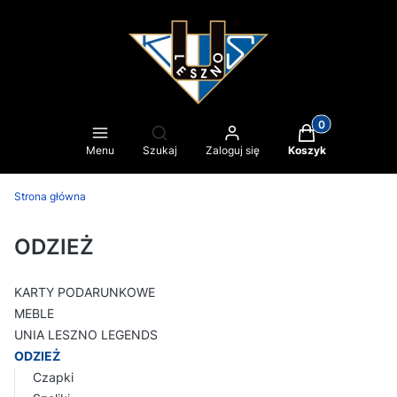
Produkty w kosz
Otwórz wyszukiwarkę
Menu
Szukaj
Zaloguj się
Koszyk
Strona główna
ODZIEŻ
KARTY PODARUNKOWE
MEBLE
UNIA LESZNO LEGENDS
ODZIEŻ
Czapki