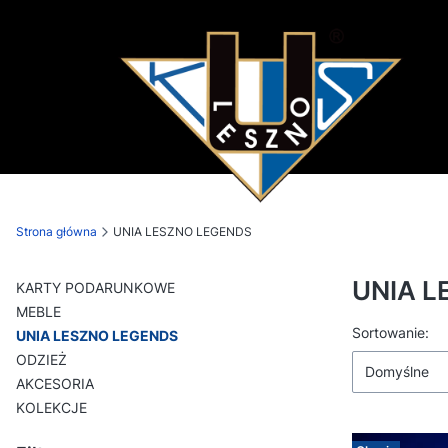
Strona główna
UNIA LESZNO LEGENDS
UNIA L
KARTY PODARUNKOWE
MEBLE
Lista p
Sortowanie:
UNIA LESZNO LEGENDS
ODZIEŻ
Domyślne
AKCESORIA
KOLEKCJE
Koniec menu