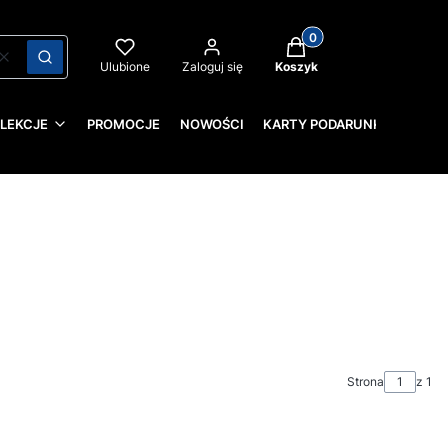
Produkty w koszyku: 0
Wyczyść
Szukaj
Ulubione
Zaloguj się
Koszyk
LEKCJE
PROMOCJE
NOWOŚCI
KARTY PODARUNKOWE
Strona
z 1