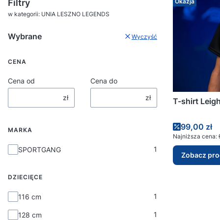
Filtry
Okazja
w kategorii: UNIA LESZNO LEGENDS
Wybrane
Wyczyść
CENA
Cena od
Cena do
zł
zł
T-shirt Leig
Cena prom
99,00 zł
MARKA
Najniższa cena:
Marka
1
SPORTGANG
Zobacz pro
DZIECIĘCE
DZIECIĘCE
1
116 cm
1
128 cm