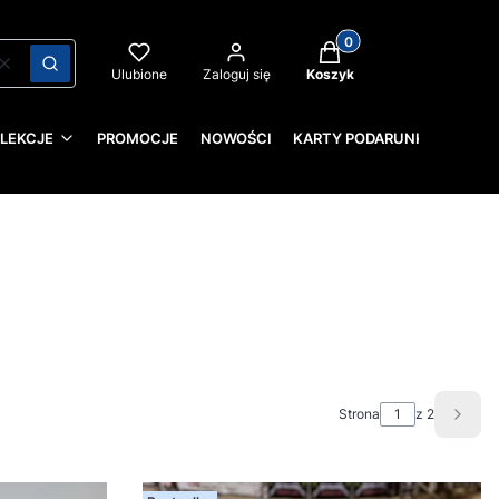
Produkty w koszyku: 0
Wyczyść
Szukaj
Ulubione
Zaloguj się
Koszyk
LEKCJE
PROMOCJE
NOWOŚCI
KARTY PODARUNKOWE
Strona
z 2
Nast