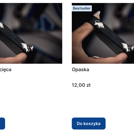
Bestseller
cięca
Opaska
Cena
12,00 zł
Do koszyka