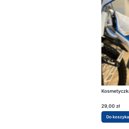
Kosmetyczk
Cena
29,00 zł
Do koszyka