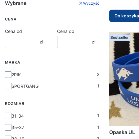
Wybrane
Wyczyść
Do koszyka
CENA
Cena od
Cena do
Bestseller
zł
zł
MARKA
Marka
2
2PIK
1
SPORTGANG
ROZMIAR
Rozmiar
1
31-34
1
35-37
Opaska UL
1
38-40