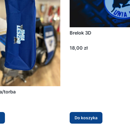
Brelok 3D
Cena
18,00 zł
a/torba
Do koszyka