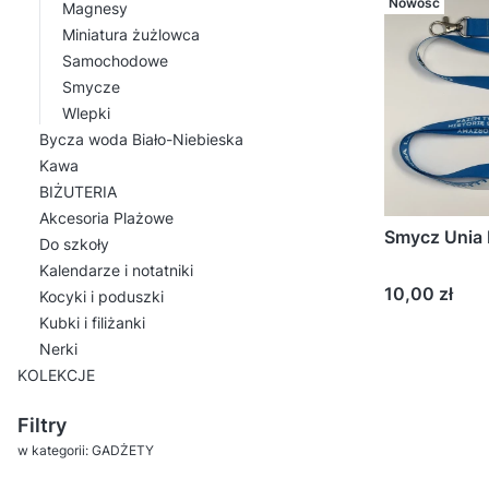
Nowość
Magnesy
Miniatura żużlowca
Samochodowe
Smycze
Wlepki
Bycza woda Biało-Niebieska
Kawa
BIŻUTERIA
Akcesoria Plażowe
Smycz Unia
Do szkoły
Kalendarze i notatniki
Cena
10,00 zł
Kocyki i poduszki
Kubki i filiżanki
Nerki
KOLEKCJE
Koniec menu
Filtry
w kategorii: GADŻETY