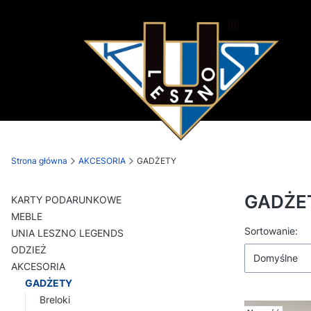
Strona główna
AKCESORIA
GADŻETY
GADŻE
KARTY PODARUNKOWE
MEBLE
Lista p
Sortowanie:
UNIA LESZNO LEGENDS
ODZIEŻ
Domyślne
AKCESORIA
GADŻETY
Breloki