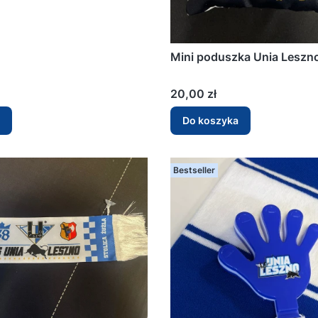
Mini poduszka Unia Leszn
Cena
20,00 zł
Do koszyka
Bestseller