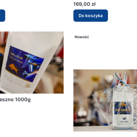
Cena
169,00 zł
Do koszyka
Nowość
Leszno 1000g