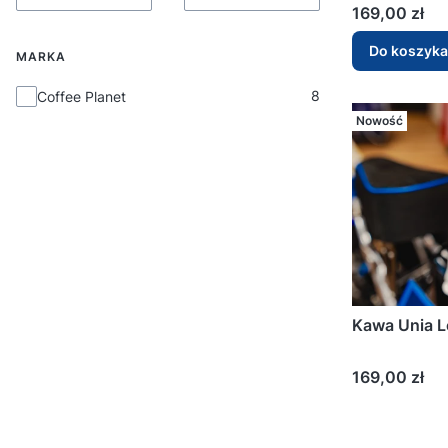
Cena
169,00 zł
Do koszyka
MARKA
Marka
8
Coffee Planet
Nowość
Kawa Unia 
Cena
169,00 zł