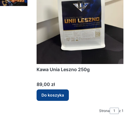
Kawa Unia Leszno 250g
Cena
89,00 zł
Do koszyka
Strona
z 1