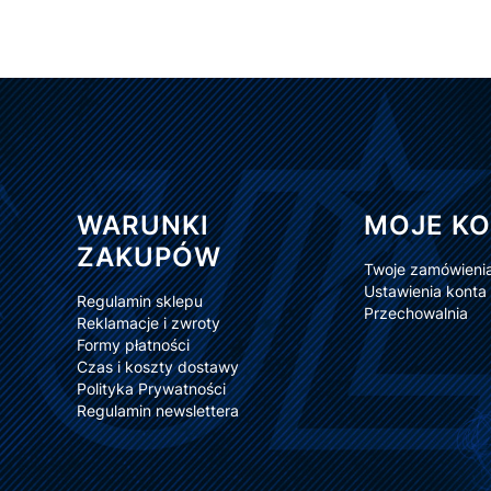
Linki w stopce
WARUNKI
MOJE K
ZAKUPÓW
Twoje zamówieni
Ustawienia konta
Regulamin sklepu
Przechowalnia
Reklamacje i zwroty
Formy płatności
Czas i koszty dostawy
Polityka Prywatności
Regulamin newslettera