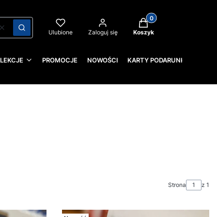
Produkty w koszyku: 0
Wyczyść
Szukaj
Ulubione
Zaloguj się
Koszyk
LEKCJE
PROMOCJE
NOWOŚCI
KARTY PODARUNKOWE
Strona
z 1