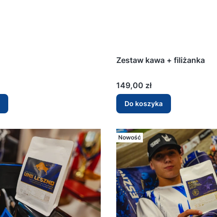
Zestaw kawa + filiżanka
Cena
149,00 zł
Do koszyka
Nowość