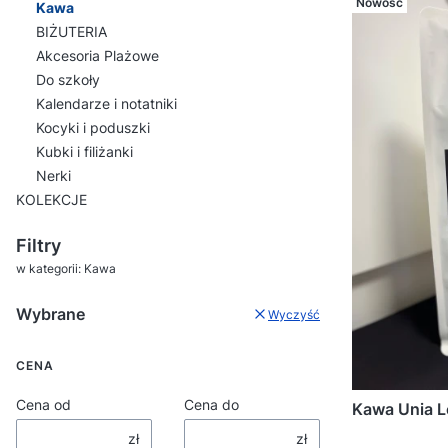
Nowość
Kawa
BIŻUTERIA
Akcesoria Plażowe
Do szkoły
Kalendarze i notatniki
Kocyki i poduszki
Kubki i filiżanki
Nerki
KOLEKCJE
Koniec menu
Filtry
w kategorii: Kawa
Wybrane
Wyczyść
CENA
Cena od
Cena do
Kawa Unia 
zł
zł