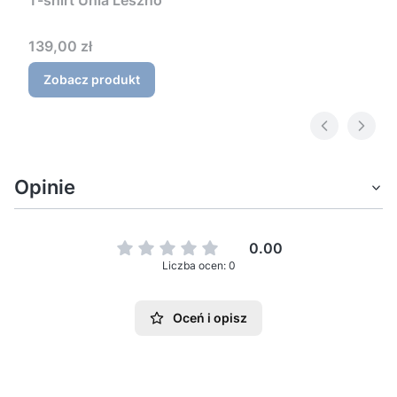
Cena
139,00 zł
Zobacz produkt
Opinie
0.00
Liczba ocen: 0
Oceń i opisz