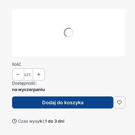
Wybierz wariant produktu:
Poszczególne warianty mogą różnić się ceną
*
Męskie
Wybierz
Ilość
szt.
Dostępność:
na wyczerpaniu
Dodaj do koszyka
Czas wysyłki:
1 do 3 dni