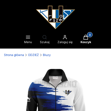
Produkty w kosz
Otwórz wyszukiwarkę
Menu
Szukaj
Zaloguj się
Koszyk
Strona główna
ODZIEŻ
Bluzy