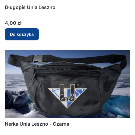
Długopis Unia Leszno
Cena
4,00 zł
Do koszyka
Nerka Unia Leszno - Czarna