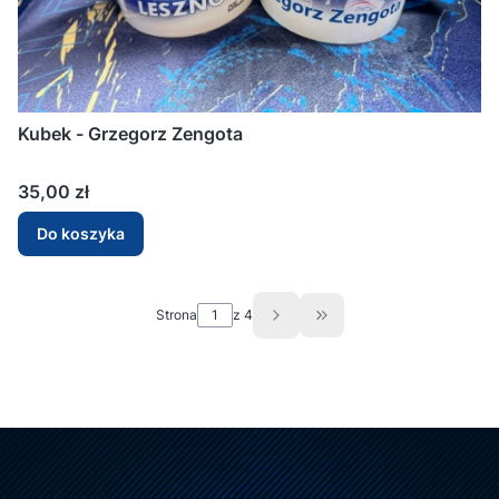
Kubek - Grzegorz Zengota
Cena
35,00 zł
Do koszyka
Strona
z 4
Przejdź do ostatniej st