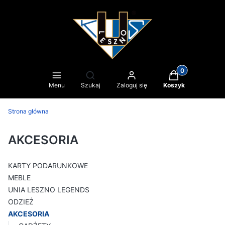
Produkty w kosz
Otwórz wyszukiwarkę
Menu
Szukaj
Zaloguj się
Koszyk
Strona główna
AKCESORIA
KARTY PODARUNKOWE
MEBLE
UNIA LESZNO LEGENDS
ODZIEŻ
AKCESORIA