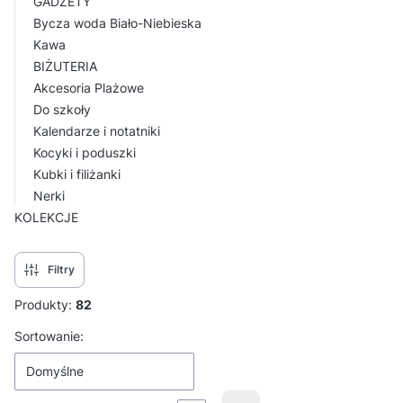
GADŻETY
Bycza woda Biało-Niebieska
Kawa
BIŻUTERIA
Akcesoria Plażowe
Do szkoły
Kalendarze i notatniki
Kocyki i poduszki
Kubki i filiżanki
Nerki
KOLEKCJE
Koniec menu
Filtry
Produkty:
82
Lista produktów
Sortowanie:
Domyślne