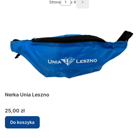
Strona
z 4
Następne produkty
Nerka Unia Leszno
Cena
25,00 zł
Do koszyka