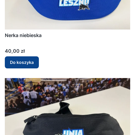
Nerka niebieska
Cena
40,00 zł
Do koszyka