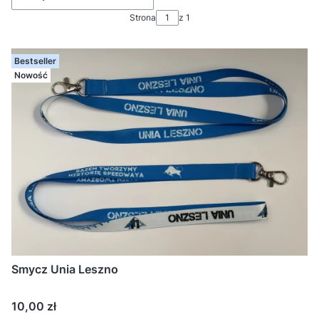
Strona
z 1
Bestseller
Nowość
Smycz Unia Leszno
Cena
10,00 zł