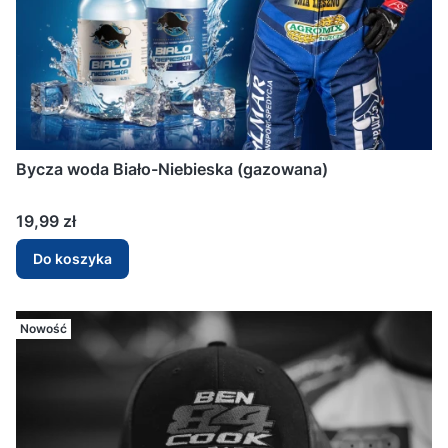
Bycza woda Biało-Niebieska (gazowana)
Cena
19,99 zł
Do koszyka
Nowość