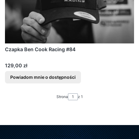
Czapka Ben Cook Racing #84
Cena
129,00 zł
Powiadom mnie o dostępności
Strona
z 1