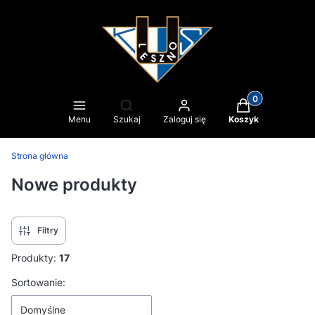
Produkty w kosz
Otwórz wyszukiwarkę
Menu
Szukaj
Zaloguj się
Koszyk
Strona główna
Nowe produkty
Filtry
Produkty:
17
Lista produktów
Sortowanie:
Domyślne