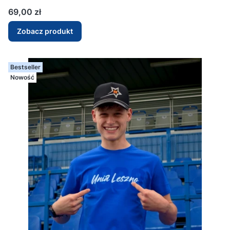
Cena
69,00 zł
Zobacz produkt
Bestseller
Nowość