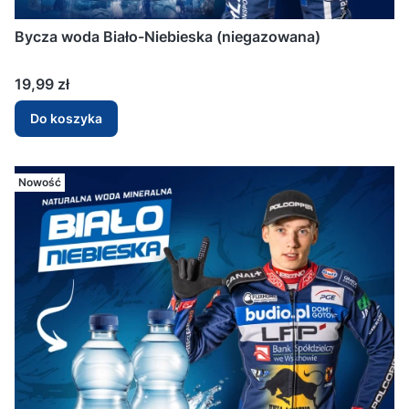
Bycza woda Biało-Niebieska (niegazowana)
Cena
19,99 zł
Do koszyka
Nowość