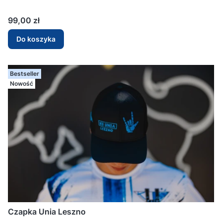
Cena
99,00 zł
Do koszyka
Bestseller
Nowość
Czapka Unia Leszno