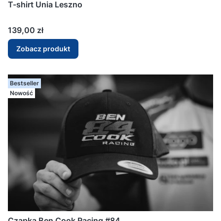
T-shirt Unia Leszno
Cena
139,00 zł
Zobacz produkt
Bestseller
Nowość
Czapka Ben Cook Racing #84