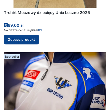
T-shirt Meczowy dziecięcy Unia Leszno 2026
Cena promocyjna
99,00 zł
Najniższa cena:
99,00 zł
0%
Zobacz produkt
Bestseller