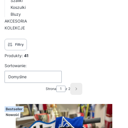
Szaliki
Koszulki
Bluzy
AKCESORIA
KOLEKCJE
Koniec menu
Filtry
Produkty:
41
Lista produktów
Sortowanie:
Domyślne
Strona
z 2
Następne produkty
Bestseller
Nowość