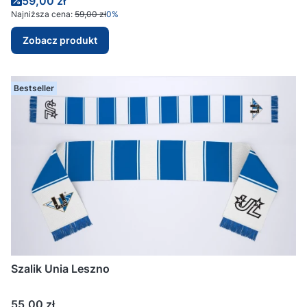
Cena promocyjna
59,00 zł
Najniższa cena:
59,00 zł
0%
Zobacz produkt
Bestseller
Szalik Unia Leszno
Cena
55,00 zł