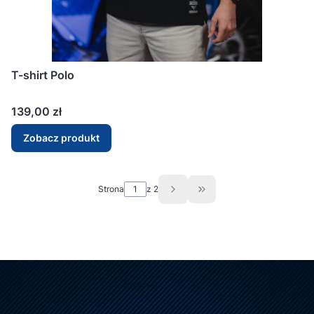
T-shirt Polo
Cena
139,00 zł
Zobacz produkt
Strona
z 2
Przejdź do ostatniej st