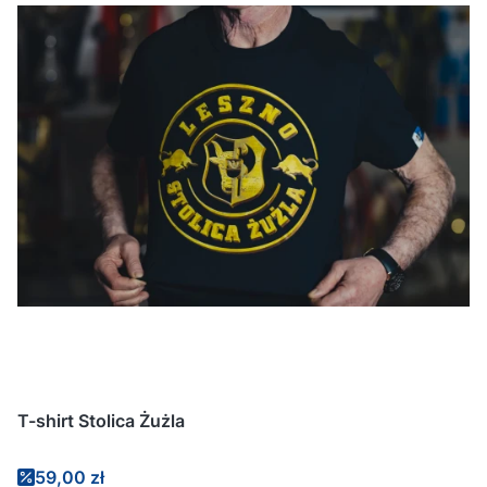
T-shirt Stolica Żużla
Cena promocyjna
59,00 zł