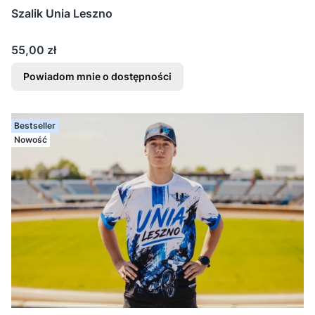
Szalik Unia Leszno
Cena
55,00 zł
Powiadom mnie o dostępności
Bestseller
Nowość