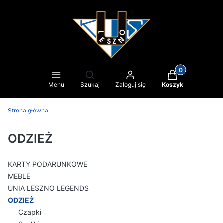
Produkty w kosz
Otwórz wyszukiwarkę
Menu
Szukaj
Zaloguj się
Koszyk
Strona główna
ODZIEŻ
KARTY PODARUNKOWE
MEBLE
UNIA LESZNO LEGENDS
ODZIEŻ
Czapki