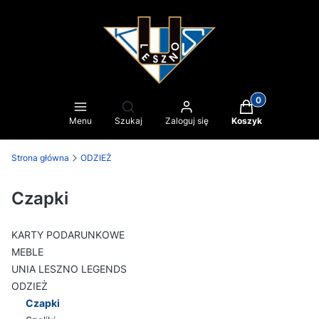
Produkty w kosz
Otwórz wyszukiwarkę
Menu
Szukaj
Zaloguj się
Koszyk
Strona główna
ODZIEŻ
Czapki
KARTY PODARUNKOWE
MEBLE
UNIA LESZNO LEGENDS
ODZIEŻ
Czapki