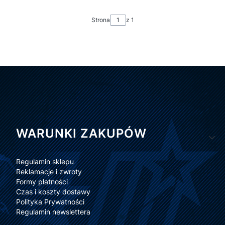
Strona
z 1
Linki w stopce
WARUNKI ZAKUPÓW
Regulamin sklepu
Reklamacje i zwroty
Formy płatności
Czas i koszty dostawy
Polityka Prywatności
Regulamin newslettera