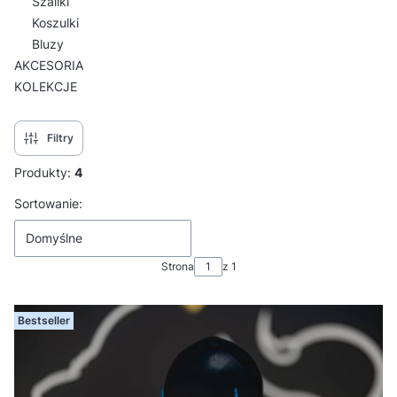
Szaliki
Koszulki
Bluzy
AKCESORIA
KOLEKCJE
Koniec menu
Filtry
Produkty:
4
Lista produktów
Sortowanie:
Domyślne
Strona
z 1
Bestseller