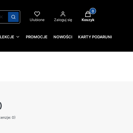
Produkty w koszyku: 0
Wyczyść
Szukaj
Ulubione
Zaloguj się
Koszyk
LEKCJE
PROMOCJE
NOWOŚCI
KARTY PODARUNKOWE
)
enzje: 0)