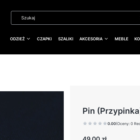
ODZIEŻ
CZAPKI
SZALIKI
AKCESORIA
MEBLE
KO
Pin (Przypinka
0.00
(Oceny: 0 Rec
Cena
49,00 zł