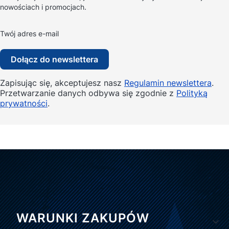
nowościach i promocjach.
Twój adres e-mail
Dołącz do newslettera
Zapisując się, akceptujesz nasz
Regulamin newslettera
.
Przetwarzanie danych odbywa się zgodnie z
Polityką
prywatności
.
Linki w stopce
WARUNKI ZAKUPÓW