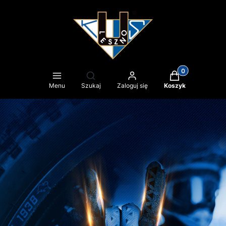
Produkty w kosz
Otwórz wyszukiwarkę
Menu
Szukaj
Zaloguj się
Koszyk