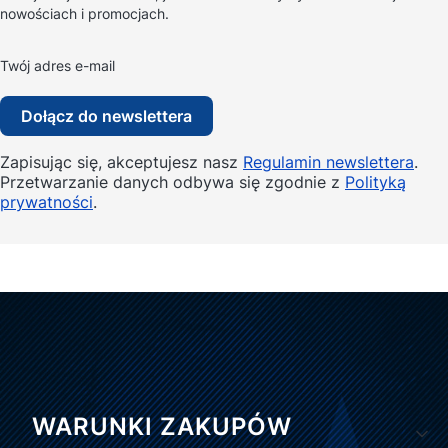
nowościach i promocjach.
Twój adres e-mail
Dołącz do newslettera
Zapisując się, akceptujesz nasz
Regulamin newslettera
.
Przetwarzanie danych odbywa się zgodnie z
Polityką
prywatności
.
Linki w stopce
WARUNKI ZAKUPÓW