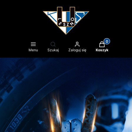
Produkty w kosz
Otwórz wyszukiwarkę
Menu
Szukaj
Zaloguj się
Koszyk