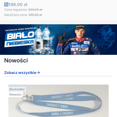
Cena promocyjna
199,00 zł
Cena regularna:
239,00 zł
Najniższa cena:
199,00 zł
Nowości
Zobacz wszystkie
Bestseller
Nowość