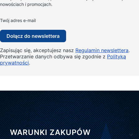
nowościach i promocjach.
Twój adres e-mail
Dołącz do newslettera
Zapisując się, akceptujesz nasz
Regulamin newslettera
.
Przetwarzanie danych odbywa się zgodnie z
Polityką
prywatności
.
Linki w stopce
WARUNKI ZAKUPÓW