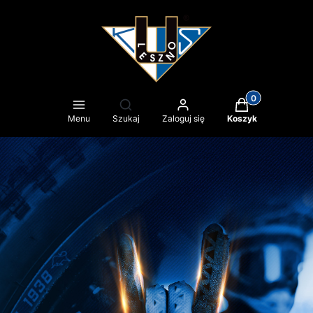
Produkty w kosz
Otwórz wyszukiwarkę
Menu
Szukaj
Zaloguj się
Koszyk